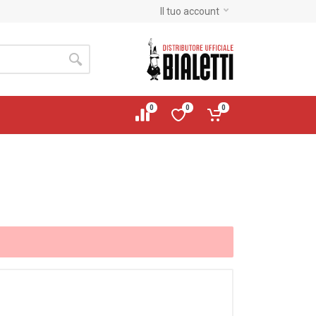
Il tuo account
0
0
0